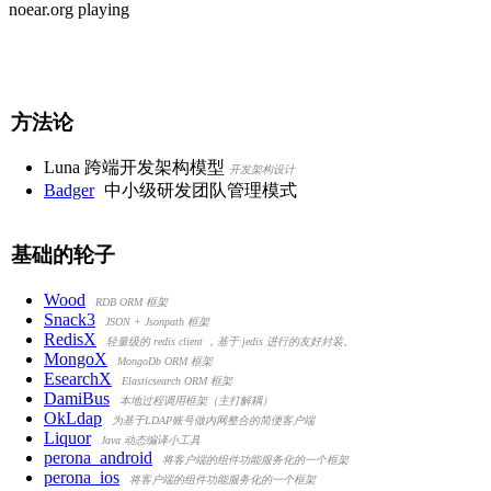
noear.org playing
方法论
Luna 跨端开发架构模型
开发架构设计
Badger
中小级研发团队管理模式
基础的轮子
Wood
RDB ORM 框架
Snack3
JSON + Jsonpath 框架
RedisX
轻量级的 redis client ，基于 jedis 进行的友好封装。
MongoX
MongoDb ORM 框架
EsearchX
Elasticsearch ORM 框架
DamiBus
本地过程调用框架（主打解耦）
OkLdap
为基于LDAP账号做内网整合的简便客户端
Liquor
Java 动态编译小工具
perona_android
将客户端的组件功能服务化的一个框架
perona_ios
将客户端的组件功能服务化的一个框架