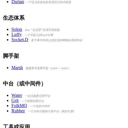
Durian
一个语义标签化的管理后台样式框架
生态体系
Solon
Java “生态型”应用开发框架
Luffy
一个可嵌入的FaaS引擎
Socket.D
基于事件和语义消息流的网络应用层协议
脚手架
Marsh
微服务开发脚手架（solon + water）
中台（或中间件）
Water
一站式服务治理平台
Grit
一个权限控制中台
FolkMQ
一个消息中间件
Rubber
一个分布式规则计算中台（风控引擎）
工具或应用